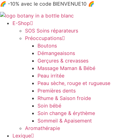
Aller
🌈 -10% avec le code BIENVENUE10 🌈
au
contenu
E-Shop
SOS Soins réparateurs
Préoccupations
Boutons
Démangeaisons
Gerçures & crevasses
Massage Maman & Bébé
Peau irritée
Peau sèche, rouge et rugueuse
Premières dents
Rhume & Saison froide
Soin bébé
Soin change & érythème
Sommeil & Apaisement
Aromathérapie
Lexique