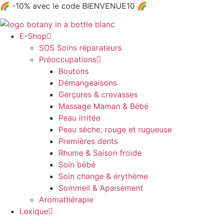
Aller
🌈 -10% avec le code BIENVENUE10 🌈
au
contenu
E-Shop
SOS Soins réparateurs
Préoccupations
Boutons
Démangeaisons
Gerçures & crevasses
Massage Maman & Bébé
Peau irritée
Peau sèche, rouge et rugueuse
Premières dents
Rhume & Saison froide
Soin bébé
Soin change & érythème
Sommeil & Apaisement
Aromathérapie
Lexique