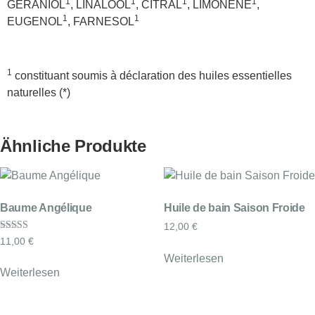
1
1
1
1
GERANIOL
, LINALOOL
, CITRAL
, LIMONENE
,
1
1
EUGENOL
, FARNESOL
1
constituant soumis à déclaration des huiles essentielles
naturelles (*)
Ähnliche Produkte
Baume Angélique
Huile de bain Saison Froide
12,00
€
Bewertet mit
11,00
€
5.00
von 5
Weiterlesen
Weiterlesen