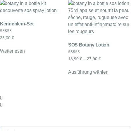
Kennenlern-Set
Bewertet mit
35,00
€
5.00
von 5
SOS Botany Lotion
Weiterlesen
Bewertet mit
18,90
€
–
27,90
€
5.00
von 5
Ausführung wählen