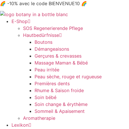
Zum
🌈 -10% avec le code BIENVENUE10 🌈
Inhalt
wechseln
E-Shop
SOS Regenerierende Pflege
Hautbedürfnisse
Boutons
Démangeaisons
Gerçures & crevasses
Massage Maman & Bébé
Peau irritée
Peau sèche, rouge et rugueuse
Premières dents
Rhume & Saison froide
Soin bébé
Soin change & érythème
Sommeil & Apaisement
Aromatherapie
Lexikon